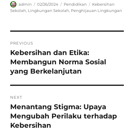
Author
Posted
Categories
Tags
admin
02/26/2024
Pendidikan
Kebersihan
on
Sekolah
,
Lingkungan Sekolah
,
Penghijauan Lingkungan
Navigasi
PREVIOUS
pos
Kebersihan dan Etika:
Previous
post:
Membangun Norma Sosial
yang Berkelanjutan
NEXT
Menantang Stigma: Upaya
Next
post:
Mengubah Perilaku terhadap
Kebersihan